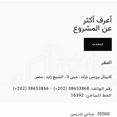
أعرف أكثر
عن المشروع
لنتحدث
المقر
كابيتال بيزنس بارك ، مبنى 3 ، الشيخ زايد ، مصر.
رقم الهاتف: 38653868 (202+) - 38653866 (202+)
الخط الساخن: 16392
©2026
مبانى إدريس