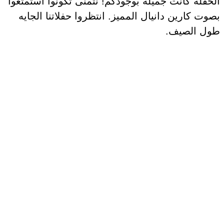
الحفلة كانت جميلة بوجودكم! نتمنى تكونوا استمتعوا
بصوت كارين دانيال المميز. انتظروا حفلاتنا الجايه
طول الصيف.