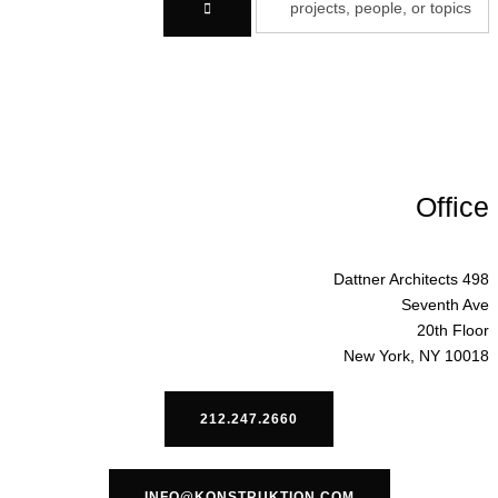
Office
Dattner Architects 498
Seventh Ave
20th Floor
New York, NY 10018
212.247.2660
INFO@KONSTRUKTION.COM