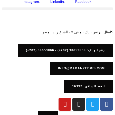
.Instagram
.Linkedin
.Facebook
كابيتال بيزنس بارك ، مبنى 3 ، الشيخ زايد ، مصر.
رقم الهاتف: 38653868 (202+) - 38653866 (202+)
INFO@MABANYEDRIS.COM
الخط الساخن: 16392