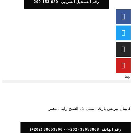
رقم التسجيل الضريبي: 080-153-200
top
كابيتال بيزنس بارك ، مبنى 3 ، الشيخ زايد ، مصر.
رقم الهاتف: 38653868 (202+) - 38653866 (202+)