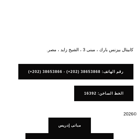
كابيتال بيزنس بارك ، مبنى 3 ، الشيخ زايد ، مصر.
رقم الهاتف: 38653868 (202+) - 38653866 (202+)
الخط الساخن: 16392
©2026
مبانى إدريس