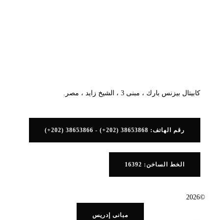
كابيتال بيزنس بارك ، مبنى 3 ، الشيخ زايد ، مصر.
رقم الهاتف: 38653868 (202+) - 38653866 (202+)
الخط الساخن: 16392
©2026
مبانى إدريس