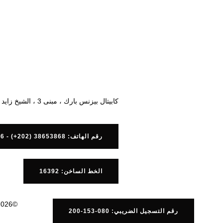
كابيتال بيزنس بارك ، مبنى 3 ، الشيخ زايد ، مصر.
رقم الهاتف: 38653868 (202+) - 38653866 (202+)
الخط الساخن: 16392
©2026
رقم التسجيل الضريبي: 080-153-200