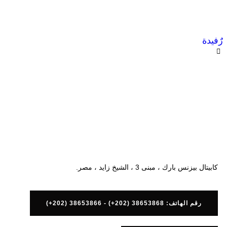
رٌفيدة
كابيتال بيزنس بارك ، مبنى 3 ، الشيخ زايد ، مصر.
رقم الهاتف: 38653868 (202+) - 38653866 (202+)